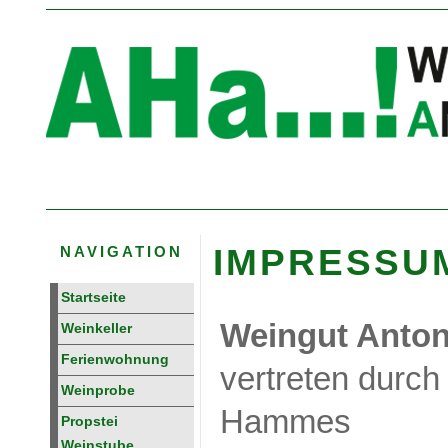
IMPRESSU
NAVIGATION
Startseite
Weingut Anto
Weinkeller
Ferienwohnung
vertreten durch
Weinprobe
Hammes
Propstei
Weinstube